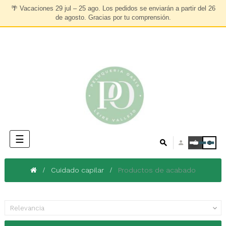
🌴
Vacaciones 29 jul – 25 ago.
Los pedidos se enviarán a partir del
26
de agosto
. Gracias por tu comprensión.
Navegación
☰
0
de
palanca
Cuidado capilar
Productos de acabado
Relevancia
