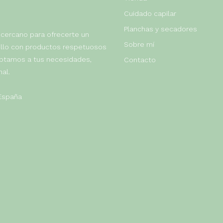
Cuidado capilar
Planchas y secadores
 cercano para ofrecerte un
Sobre mí
bello con productos respetuosos
aptamos a tus necesidades,
Contacto
al.
 España