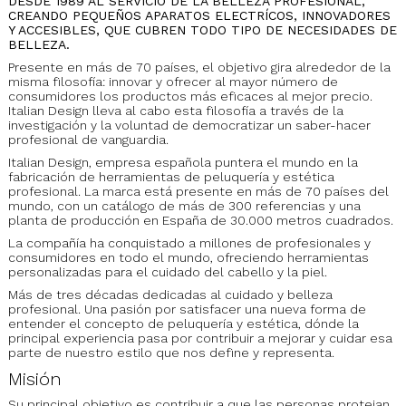
DESDE 1989 AL SERVICIO DE LA BELLEZA PROFESIONAL,
CREANDO PEQUEÑOS APARATOS ELECTRÍCOS, INNOVADORES
Y ACCESIBLES, QUE CUBREN TODO TIPO DE NECESIDADES DE
BELLEZA.
Presente en más de 70 países, el objetivo gira alrededor de la
misma filosofía: innovar y ofrecer al mayor número de
consumidores los productos más eficaces al mejor precio.
Italian Design lleva al cabo esta filosofía a través de la
investigación y la voluntad de democratizar un saber-hacer
profesional de vanguardia.
Italian Design, empresa española puntera el mundo en la
fabricación de herramientas de peluquería y estética
profesional. La marca está presente en más de 70 países del
mundo, con un catálogo de más de 300 referencias y una
planta de producción en España de 30.000 metros cuadrados.
La compañía ha conquistado a millones de profesionales y
consumidores en todo el mundo, ofreciendo herramientas
personalizadas para el cuidado del cabello y la piel.
Más de tres décadas dedicadas al cuidado y belleza
profesional. Una pasión por satisfacer una nueva forma de
entender el concepto de peluquería y estética, dónde la
principal experiencia pasa por contribuir a mejorar y cuidar esa
parte de nuestro estilo que nos define y representa.
Misión
Su principal objetivo es contribuir a que las personas protejan