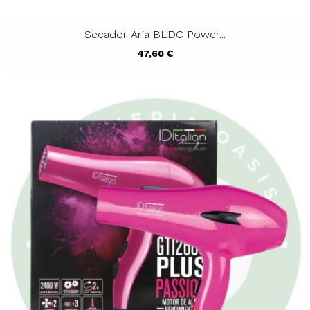
Secador Aria BLDC Power...
Precio
47,60 €