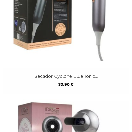
Secador Cyclone Blue Ionic...
Precio
33,90 €