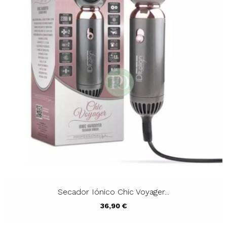
Secador Iónico Chic Voyager...
Precio
36,90 €