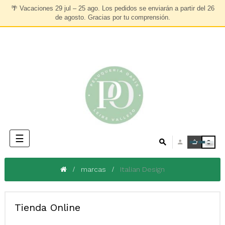
🌴
Vacaciones 29 jul – 25 ago.
Los pedidos se enviarán a partir del
26
de agosto
. Gracias por tu comprensión.
Navegación
☰
0
de
palanca
marcas
Italian Design
Tienda Online