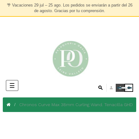
🌴
Vacaciones 29 jul – 25 ago.
Los pedidos se enviarán a partir del
26
de agosto
. Gracias por tu comprensión.
Navegación
☰
0
de
palanca
Chronos Curve Max 38mm Curling Wand. Tenacilla GHD